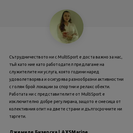
Сътрудничеството ни с MultiSport е доста важно за нас,
тъй като ние като работодател предлагаме на
служителите ни услуга, която години наред
удоволетворява и осигурява разнообразни активностни
с голям брой локации за спортни и релакс обекти.
Работата ни с представителите от MultiSport е
изключително добре регулирана, защото е смесица от
колективния опит на двете страни и дългосрочните ни
таргети.
Джемиле Бизерска | AXSMarine