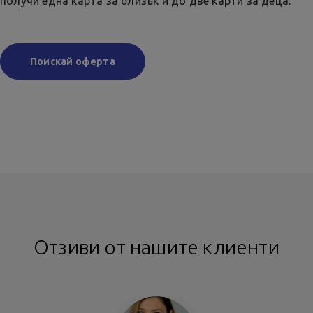
получи една карта за близък и до две карти за деца.
Поискай оферта
Отзиви от нашите клиенти