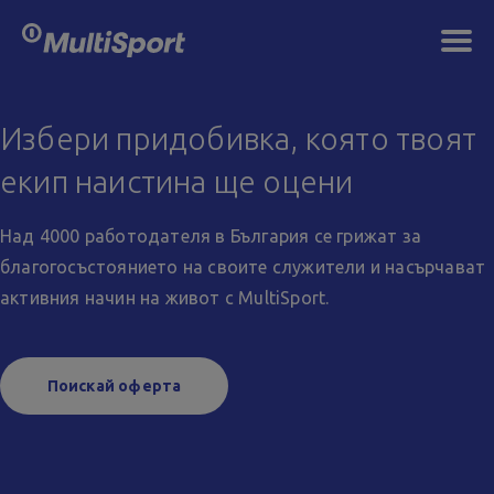
logo
butt
Избери придобивка, която твоят
екип наистина ще оцени
Над 4000 работодателя в България се грижат за
благогосъстоянието на своите служители и насърчават
активния начин на живот с MultiSport.
Поискай оферта