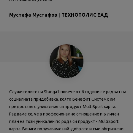
Мустафа Мустафов | ТЕХНОПОЛИС ЕАД
Служителите на Stanga1 повече от 6 години се радват на
социалната придобивка, която Бенефит Системс им
предоставя с уникалния си продукт MultiSport карта.
Радваме се, че в професионално отношение и в личен
план на този уникален по рода си продукт - MultiSport
карта. Винаги получаваме най-доброто и сме обгрижени