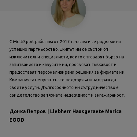
С MultiSport работим от 2017 г. насам и се радваме на
успешно партньорство. Екипът им се състои от
изключителни специалисти, които отговарят бързо на
запитванията и казусите ни, проявяват гъвкавост и
предоставят персонализирани решения за фирмата ни.
Компанията непрекъснато подобрява и надгражда
своите услуги. Дългосрочното ни сътрудничество е
свидетелство за тяхната надеждност и ангажираност.
Донка Петров | Liebherr Hausgeraete Marica
EOOD