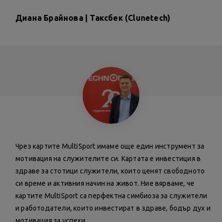
Диана Брайнова | Таксбек (Clunetech)
Чрез картите MultiSport имаме още един инструмент за
мотивация на служителите си. Картата е инвестиция в
здраве за стотици служители, които ценят свободното
си време и активния начин на живот. Ние вярваме, че
картите MultiSport са перфектна симбиоза за служители
и работодатели, които инвестират в здраве, бодър дух и
мотивация за успехи.