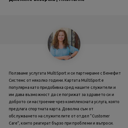
Ползваме услугата MultiSport и си партнираме с Бенефит
Системс от няколко години. Картата MultiSport е
популярна като придобивка сред нашите служители и
им дава възможност да се погрижат за здравето си и
доброто си настроение чрез комплексната услуга, която
предлага спортната карта. Доволна съм от
обслужването на служителите от отдел “Customer
Care”, които реагират бързо при проблеми и въпроси.