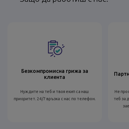
Безкомпромисна грижа за
Партн
клиента
Нуждите на теб и твоя екип са наш
Не про
приоритет. 24/7 връзка с нас по телефон.
теб за 
за