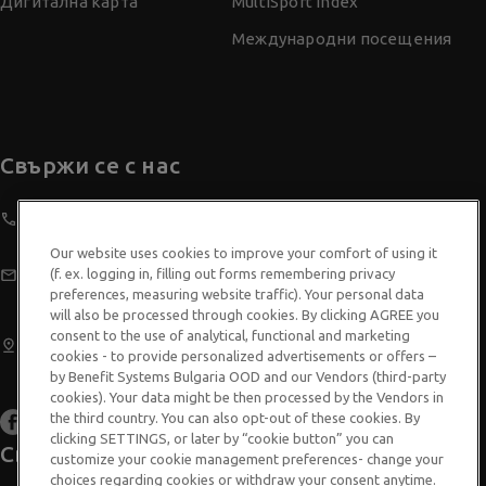
Дигитална карта
MultiSport Index
Международни посещения
Свържи се с нас
080012392
Our website uses cookies to improve your comfort of using it
info@benefitsystems.bg
(f. ex. logging in, filling out forms remembering privacy
preferences, measuring website traffic). Your personal data
will also be processed through cookies. By clicking AGREE you
бул. Черни връх № 51, Бизнес Гардън Офис X, сграда 1,
consent to the use of analytical, functional and marketing
cookies - to provide personalized advertisements or offers –
ет. 7, София 1407
by Benefit Systems Bulgaria OOD and our Vendors (third-party
cookies). Your data might be then processed by the Vendors in
facebook
linkedin
instagram
the third country. You can also opt-out of these cookies. By
clicking SETTINGS, or later by “cookie button” you can
Свали приложението
customize your cookie management preferences- change your
choices regarding cookies or withdraw your consent anytime.